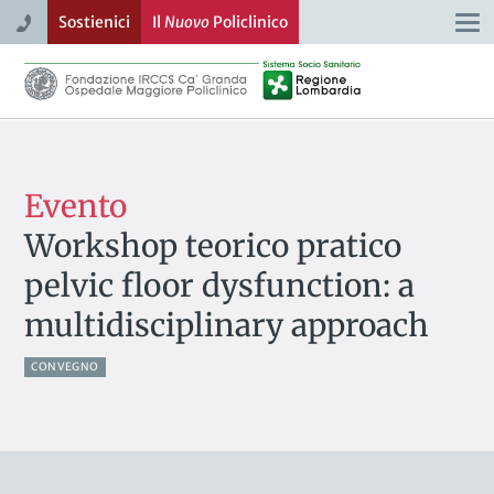
Sostienici
Il
Nuovo
Policlinico
Togg
navi
Evento
Workshop teorico pratico
pelvic floor dysfunction: a
multidisciplinary approach
CONVEGNO