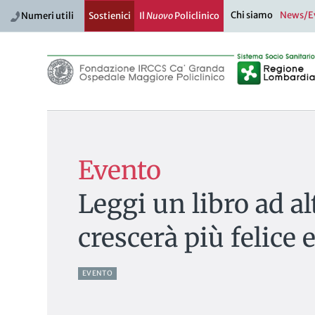
Chi siamo
News/E
Numeri utili
Sostienici
Il
Nuovo
Policlinico
Evento
Leggi un libro ad a
crescerà più felice e
EVENTO