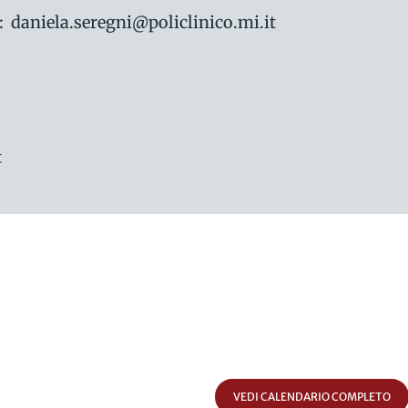
a: daniela.seregni@policlinico.mi.it
t
VEDI CALENDARIO COMPLETO