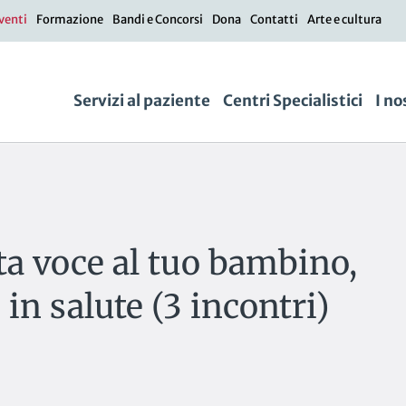
venti
Formazione
Bandi e Concorsi
Dona
Contatti
Arte e cultura
Servizi al paziente
Centri Specialistici
I no
lta voce al tuo bambino,
 in salute (3 incontri)