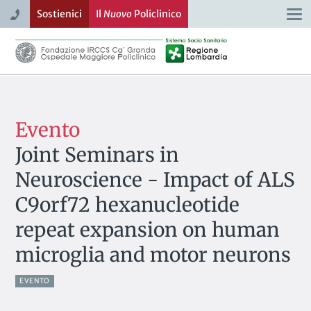
Sostienici
Il
Nuovo
Policlinico
Togg
navi
Evento
Joint Seminars in
Neuroscience - Impact of ALS
C9orf72 hexanucleotide
repeat expansion on human
microglia and motor neurons
EVENTO