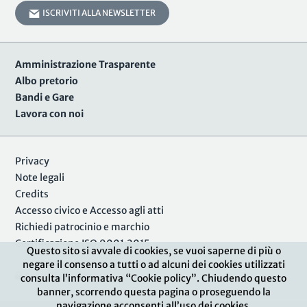
ISCRIVITI ALLA NEWSLETTER
Amministrazione Trasparente
Albo pretorio
Bandi e Gare
Lavora con noi
Privacy
Note legali
Credits
Accesso civico e Accesso agli atti
Richiedi patrocinio e marchio
Certificazione ISO 9001:2015
Questo sito si avvale di cookies, se vuoi saperne di più o
negare il consenso a tutti o ad alcuni dei cookies utilizzati
Area Riservata
consulta l’informativa “Cookie policy”. Chiudendo questo
banner, scorrendo questa pagina o proseguendo la
navigazione acconsenti all’uso dei cookies.