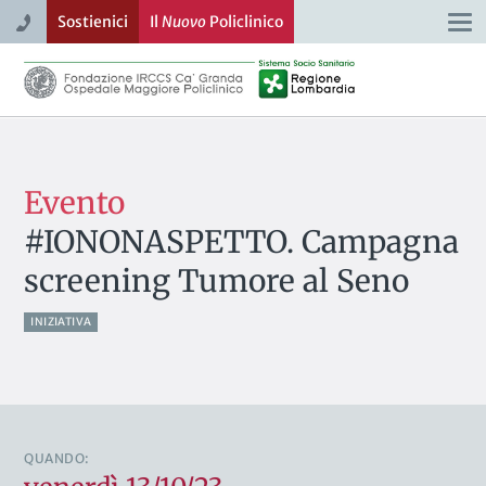
Sostienici
Il
Nuovo
Policlinico
Togg
navi
Evento
#IONONASPETTO. Campagna
screening Tumore al Seno
INIZIATIVA
QUANDO: