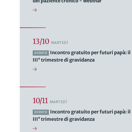
del paziente cronico - webinar
13/10
MARTEDÌ
Incontro gratuito per futuri papà: il
EVENTO
III° trimestre di gravidanza
10/11
MARTEDÌ
Incontro gratuito per futuri papà: il
EVENTO
III° trimestre di gravidanza