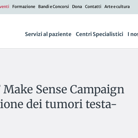
venti
Formazione
Bandi e Concorsi
Dona
Contatti
Arte e cultura
Servizi al paziente
Centri Specialistici
I no
to? Make Sense Campaign
ione dei tumori testa-