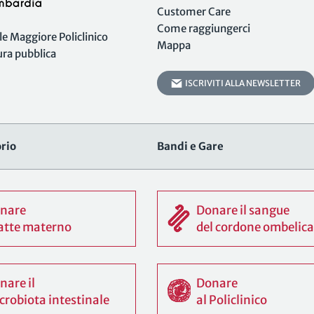
Customer Care
Come raggiungerci
 Maggiore Policlinico
Mappa
tura pubblica
ISCRIVITI ALLA NEWSLETTER
rio
Bandi e Gare
nare
Donare il sangue
 latte materno
del cordone ombelica
nare il
Donare
crobiota intestinale
al Policlinico