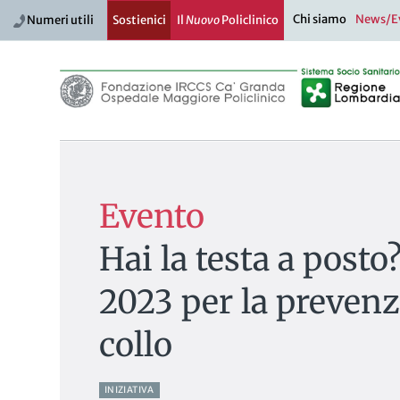
Chi siamo
News/E
Numeri utili
Sostienici
Il
Nuovo
Policlinico
Evento
Hai la testa a pos
2023 per la prevenz
collo
INIZIATIVA