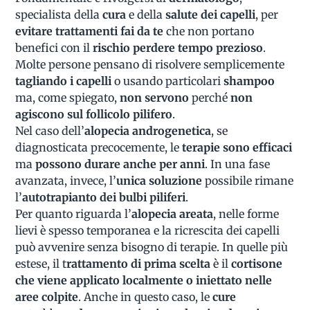
specialista della
cura
e della
salute dei capelli
, per
evitare trattamenti fai da te
che non portano
benefici con il
rischio perdere tempo prezioso
.
Molte persone pensano di risolvere semplicemente
tagliando i capelli
o usando particolari
shampoo
ma, come spiegato,
non servono
perché
non
agiscono sul follicolo pilifero
.
Nel caso dell’
alopecia androgenetica
, se
diagnosticata precocemente, le
terapie sono efficaci
ma
possono durare anche per anni
. In una fase
avanzata, invece, l’
unica soluzione
possibile rimane
l’
autotrapianto dei bulbi piliferi
.
Per quanto riguarda l’
alopecia areata
, nelle forme
lievi è spesso temporanea e la ricrescita dei capelli
può avvenire senza bisogno di terapie. In quelle più
estese, il t
rattamento di prima scelta
è il
cortisone
che viene applicato localmente o iniettato nelle
aree colpite
. Anche in questo caso, le
cure