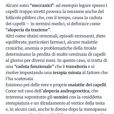
Alcuni sono
“meccanici”
: ad esempio legare spesso i
capelli troppo stretti provoca la tensione anche del
follicolo pilifero che, con il tempo, causa la caduta
dei capelli – in termini medici, si definisce come
“alopecia da trazione”
.
Altri come sbalzi ormonali, episodi stressanti, diete
squilibrate, particolari farmaci, alcune malattie
croniche, anemia o problematiche della tiroide
determinano la perdita di molte centinaia di capelli
al giorno per diversi mesi. In questo caso, si tratta di
una
“caduta funzionale”
che è
transitoria
e si
risolve impostando una
terapia mirata
al fattore che
l’ha scatenata.
Esistono poi delle vere e proprie
malattie dei capelli
.
Come nel caso dell’
alopecia androgenetica
, che
interessa soprattutto gli
uomini
con la cosiddetta
stempiatura e un diradamento al vertice della testa
e, in alcuni casi, anche le donne dopo la menopausa