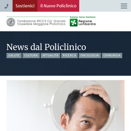
Sostienici
Il
Nuovo
Policlinico
Togg
navi
News dal Policlinico
SALUTE
CULTURA
ATTUALITÀ
RICERCA
ONCOLOGIA
CHIRURGIA