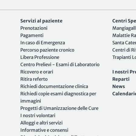
Servizi al paziente
Centri Spec
Prenotazioni
Mangiagall
Pagamenti
Malattie R
In caso di Emergenza
Santa Cate
Percorso paziente cronico
Centri di R
Libera Professione
Trapianti 
Centro Prelievi - Esami di Laboratorio
Ricovero e orari
I nostri Pr
Ritira referto
Reparti
Richiedi documentazione clinica
News
Richiedi copie esami diagnostica per
Calendari
immagini
Progetti di Umanizzazione delle Cure
I nostri volontari
Alloggi e altri servizi
Informative e consensi