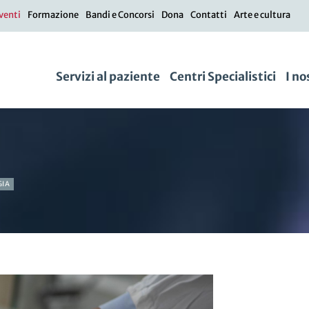
venti
Formazione
Bandi e Concorsi
Dona
Contatti
Arte e cultura
Servizi al paziente
Centri Specialistici
I no
GIA