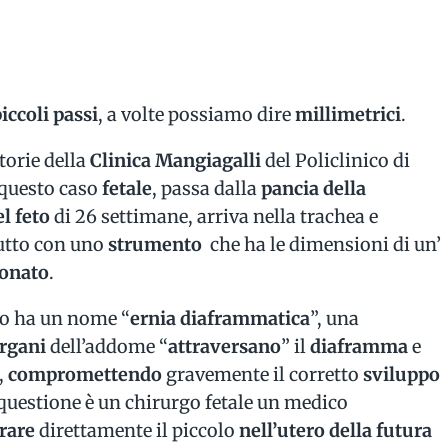
iccoli passi
, a volte possiamo dire
millimetrici
.
torie della
Clinica Mangiagalli
del Policlinico di
 questo caso
fetale
, passa dalla
pancia della
el feto
di 26 settimane, arriva nella trachea e
 tutto con uno
strumento
che ha le dimensioni di un’
eonato
.
eto ha un nome “
ernia diaframmatica
”, una
rgani
dell’addome “
attraversano
” il
diaframma
e
,
compromettendo
gravemente il corretto
sviluppo
n questione è un chirurgo fetale un medico
rare
direttamente il piccolo
nell’utero della futura