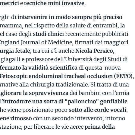
imetrici
e
tecniche mini invasive
.
rghi di
intervenire in modo sempre più preciso
a mamma, nel rispetto della salute di entrambi, la
el caso degli
studi clinici
recentemente pubblicati
 England Journal of Medicine, firmati dai maggiori
urgia fetale
, tra cui c’è anche
Nicola Persico
,
iagalli e professore dell'Università degli Studi di
fermato la validità scientifica
di questa nuova
Fetoscopic endoluminal tracheal occlusion (FETO)
,
native alla chirurgia tradizionale. Si tratta di una
gliorare la
sopravvivenza
dei bambini con l’ernia
l’
introdurre una sorta di “palloncino” gonfiabile
 che viene posizionato poco
sotto alle corde vocali
,
iene
rimosso
con un secondo intervento, intorno
stazione,
per liberare le vie aeree
prima della