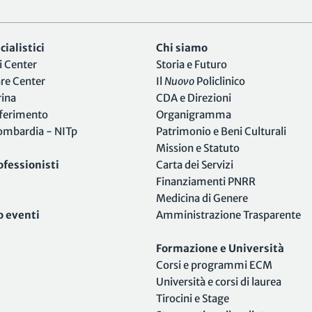
ialistici
Chi siamo
i Center
Storia e Futuro
are Center
Il
Nuovo
Policlinico
rina
CDA e Direzioni
iferimento
Organigramma
Lombardia - NITp
Patrimonio e Beni Culturali
Mission e Statuto
ofessionisti
Carta dei Servizi
Finanziamenti PNRR
Medicina di Genere
o eventi
Amministrazione Trasparente
Formazione e Università
Corsi e programmi ECM
Università e corsi di laurea
Tirocini e Stage