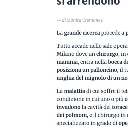
si arrendono
— di Monica Cremonesi
La
grande ricerca
procede a
p
Tutto accade nelle sale opera
Milano dove un
chirurgo
, in
mamma
, entra nella
bocca d
posiziona un palloncino
, il
unghia del mignolo di un n
La
malattia
di cui soffre il f
condizione in cui uno o più
o
invadono
la cavità del
torace
dei polmoni
, e il chirurgo i
specializzato in grado di
ope