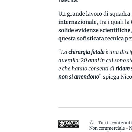
nascita
.
Un grande lavoro di squadra
internazionale
, tra i quali 
solide evidenze scientifiche
questa sofisticata tecnica
per
“
La
chirurgia fetale
è una discip
duemila: 20 anni in cui sono sta
e che hanno consenti di
ridare
non si arrendono
” spiega Nico
© - Tutti i contenut
Non commerciale - No