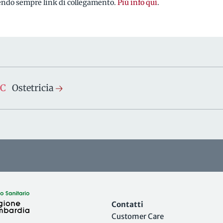
rendo sempre link di collegamento.
Più info qui
.
SC
Ostetricia
Contatti
Customer Care