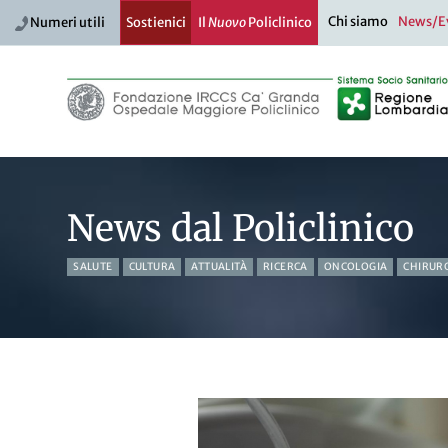
Chi siamo
News/E
Numeri utili
Sostienici
Il
Nuovo
Policlinico
News dal Policlinico
SALUTE
CULTURA
ATTUALITÀ
RICERCA
ONCOLOGIA
CHIRUR