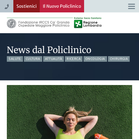
Sostienici
Il
Nuovo
Policlinico
Togg
navi
News dal Policlinico
SALUTE
CULTURA
ATTUALITÀ
RICERCA
ONCOLOGIA
CHIRURGIA