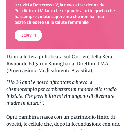
Iscriviti a Dottoressa V, la newsletter donna del
Policlinico di Milano
che risponde a
tutto quello che
hai sempre voluto sapere
ma che non hai mai
osato chiedere sulla salute femminile
.
ISCRIVITI
Da una lettera pubblicata sul Corriere della Sera.
Risponde Edgardo Somigliana, Direttore PMA
(Procreazione Medicalmente Assistita).
"Ho 26 anni e dovrò affrontare a breve la
chemioterapia per combattere un tumore allo stadio
iniziale. Che possibilità mi rimangono di diventare
madre in futuro?".
Ogni bambina nasce con un patrimonio finito di
ovociti, le cellule che, dopo la fecondazione con uno