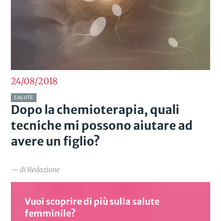
24/08
2018
SALUTE
Dopo la chemioterapia, quali
tecniche mi possono aiutare ad
avere un figlio?
— di Redazione
Vuoi scoprire di più sulla salute
femminile?