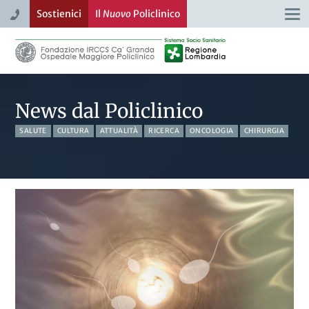
Sostienici
Il
Nuovo
Policlinico
Togg
navi
News dal Policlinico
SALUTE
CULTURA
ATTUALITÀ
RICERCA
ONCOLOGIA
CHIRURGIA