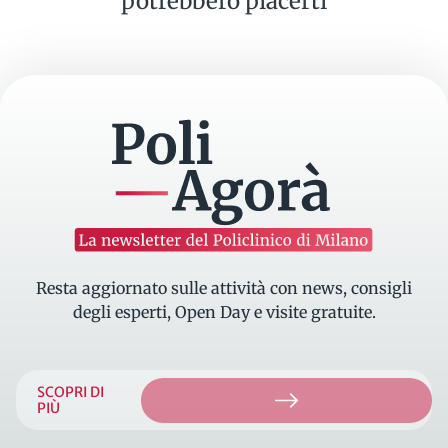
potrebbero piacerti
La newsletter del Policlinico di Milano
Resta aggiornato sulle attività con news, consigli
degli esperti, Open Day e visite gratuite.
SCOPRI DI
PIÙ