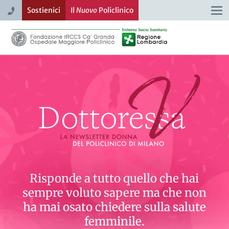
Sostienici
Il
Nuovo
Policlinico
Togg
navi
Dottoressa Vi
Risponde a tutto quello che hai
sempre voluto sapere ma che non
ha mai osato chiedere sulla salute
femminile.