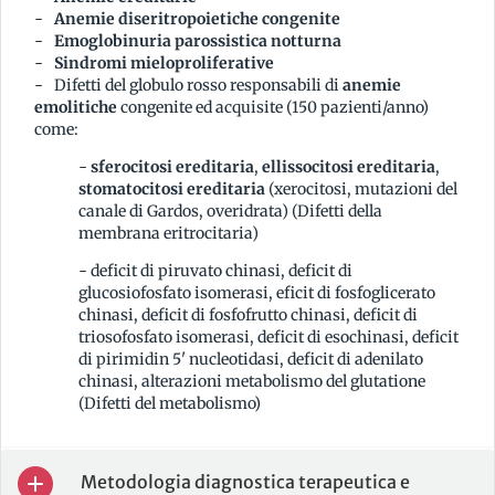
Anemie diseritropoietiche congenite
Emoglobinuria parossistica notturna
Sindromi mieloproliferative
Difetti del globulo rosso responsabili di
anemie
emolitiche
congenite ed acquisite (150 pazienti/anno)
come:
-
sferocitosi ereditaria
,
ellissocitosi ereditaria
,
stomatocitosi ereditaria
(xerocitosi, mutazioni del
canale di Gardos, overidrata) (Difetti della
membrana eritrocitaria)
- deficit di piruvato chinasi, deficit di
glucosiofosfato isomerasi, eficit di fosfoglicerato
chinasi, deficit di fosfofrutto chinasi, deficit di
triosofosfato isomerasi, deficit di esochinasi, deficit
di pirimidin 5' nucleotidasi, deficit di adenilato
chinasi, alterazioni metabolismo del glutatione
(Difetti del metabolismo)
Metodologia diagnostica terapeutica e