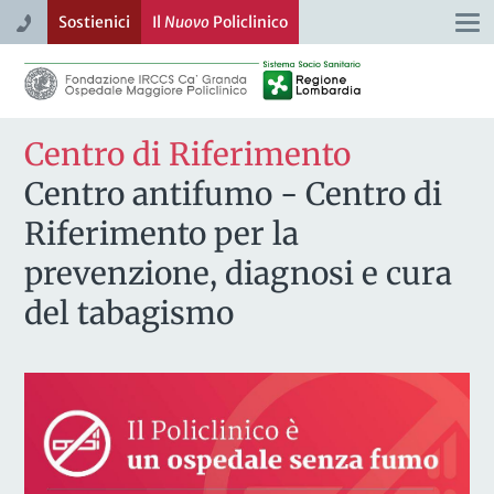
Sostienici
Il
Nuovo
Policlinico
Togg
navi
Centro di Riferimento
Centro antifumo - Centro di
Riferimento per la
prevenzione, diagnosi e cura
del tabagismo