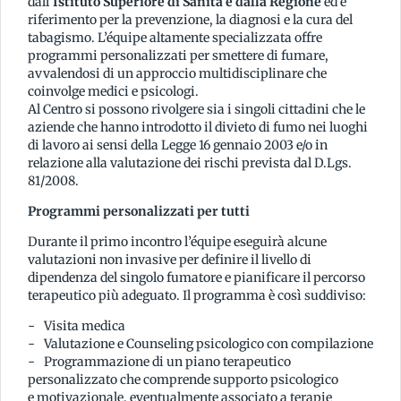
dall’
Istituto Superiore di Sanità e dalla Regione
ed è
riferimento per la prevenzione, la diagnosi e la cura del
tabagismo. L’équipe altamente specializzata offre
programmi personalizzati per smettere di fumare,
avvalendosi di un approccio multidisciplinare che
coinvolge medici e psicologi.
Al Centro si possono rivolgere sia i singoli cittadini che le
aziende che hanno introdotto il divieto di fumo nei luoghi
di lavoro ai sensi della Legge 16 gennaio 2003 e/o in
relazione alla valutazione dei rischi prevista dal D.Lgs.
81/2008.
Programmi personalizzati per tutti
Durante il primo incontro l’équipe eseguirà alcune
valutazioni non invasive per definire il livello di
dipendenza del singolo fumatore e pianificare il percorso
terapeutico più adeguato. Il programma è così suddiviso:
Visita medica
Valutazione e Counseling psicologico con compilazione
Programmazione di un piano terapeutico
personalizzato che comprende supporto psicologico
e motivazionale, eventualmente associato a terapie