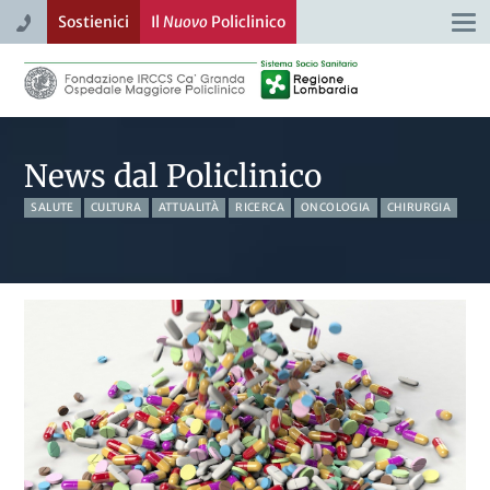
Sostienici
Il
Nuovo
Policlinico
Togg
navi
News dal Policlinico
SALUTE
CULTURA
ATTUALITÀ
RICERCA
ONCOLOGIA
CHIRURGIA