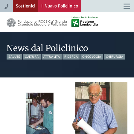
Sostienici
Il
Nuovo
Policlinico
Togg
navi
News dal Policlinico
SALUTE
CULTURA
ATTUALITÀ
RICERCA
ONCOLOGIA
CHIRURGIA