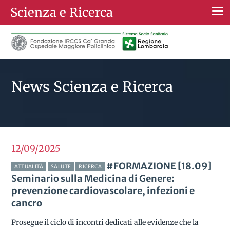
Scienza e Ricerca
Togg
navi
News Scienza e Ricerca
12/09
2025
#FORMAZIONE [18.09]
ATTUALITÀ
SALUTE
RICERCA
Seminario sulla Medicina di Genere:
prevenzione cardiovascolare, infezioni e
cancro
Prosegue il ciclo di incontri dedicati alle evidenze che la