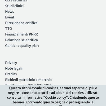
Core Facilities
Studi clinici
News
Eventi
Direzione scientifica
TTO
Finanziamenti PNRR
Relazione scientifica
Gender equality plan
Privacy
Note legali
Credits
Richiedi patrocinio e marchio
Certificazione ISO 9001:2015
Questo sito si avvale di cookies, se vuoi saperne di più o
negare il consenso a tutti o ad alcuni dei cookies utilizzati
Area Riservata
consulta l’informativa “Cookie policy”. Chiudendo questo
banner, scorrendo questa pagina o proseguendo la