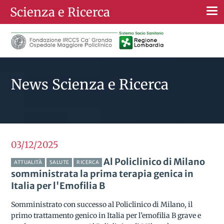
Scienza e Ricerca
Togg
navi
News Scienza e Ricerca
03/12
2025
Al Policlinico di Milano
ATTUALITÀ
SALUTE
RICERCA
somministrata la prima terapia genica in
Italia per l'Emofilia B
Somministrato con successo al Policlinico di Milano, il
primo trattamento genico in Italia per l’emofilia B grave e