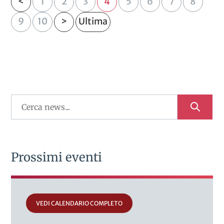
<
1
2
3
4
5
6
7
8
9
10
>
Ultima
Prossimi eventi
VEDI CALENDARIO COMPLETO