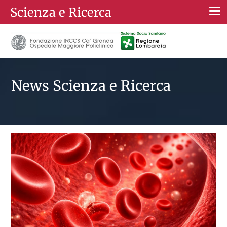
Scienza e Ricerca
Togg
navi
News Scienza e Ricerca